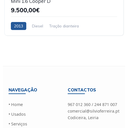
Mini 1.6 Cooper D
9.500,00€
2013
Diesel
Tração dianteira
NAVEGAÇÃO
CONTACTOS
• Home
967 012 360 / 244 871 007
comercial@silvioferreira.pt
• Usados
Codiceira, Leiria
• Serviços