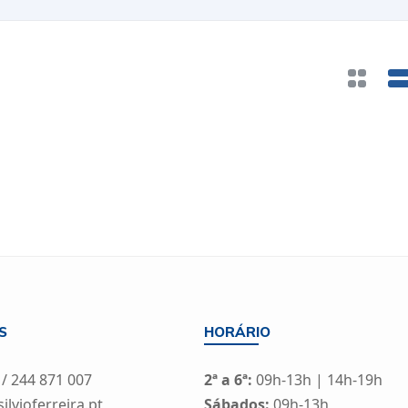
S
HORÁRIO
 / 244 871 007
2ª a 6ª:
09h-13h | 14h-19h
lvioferreira.pt
Sábados:
09h-13h