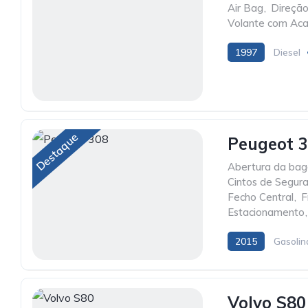
Air Bag
,
Direção
Volante com Ac
1997
Diesel
Destaque
Peugeot 
Abertura da baga
Cintos de Segur
Fecho Central
,
F
Estacionamento
,
2015
Gasolin
Volvo S80