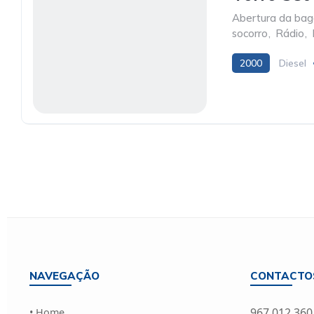
Abertura da baga
socorro
,
Rádio
,
2000
Diesel
NAVEGAÇÃO
CONTACTO
967 012 360
• Home