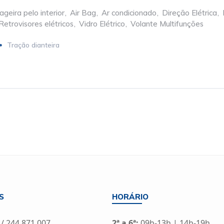
geira pelo interior
,
Air Bag
,
Ar condicionado
,
Direção Elétrica
,
Retrovisores elétricos
,
Vidro Elétrico
,
Volante Multifunções
Tração dianteira
S
HORÁRIO
 / 244 871 007
2ª a 6ª:
09h-13h | 14h-19h