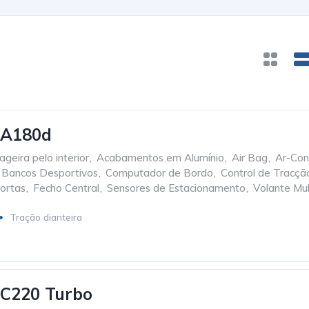
 A180d
geira pelo interior
,
Acabamentos em Alumínio
,
Air Bag
,
Ar-Con
Bancos Desportivos
,
Computador de Bordo
,
Control de Tracçã
ortas
,
Fecho Central
,
Sensores de Estacionamento
,
Volante Mul
Tração dianteira
 C220 Turbo