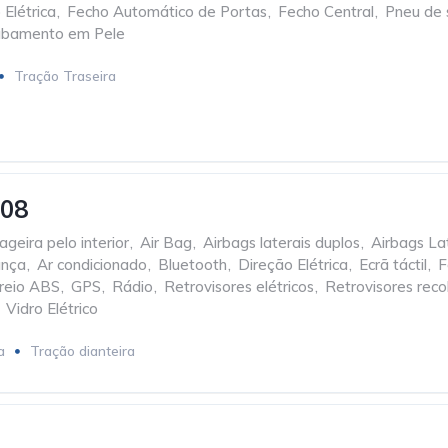
 Elétrica
,
Fecho Automático de Portas
,
Fecho Central
,
Pneu de 
abamento em Pele
Tração Traseira
308
geira pelo interior
,
Air Bag
,
Airbags laterais duplos
,
Airbags Lat
ança
,
Ar condicionado
,
Bluetooth
,
Direção Elétrica
,
Ecrã táctil
,
F
reio ABS
,
GPS
,
Rádio
,
Retrovisores elétricos
,
Retrovisores rec
Vidro Elétrico
a
Tração dianteira