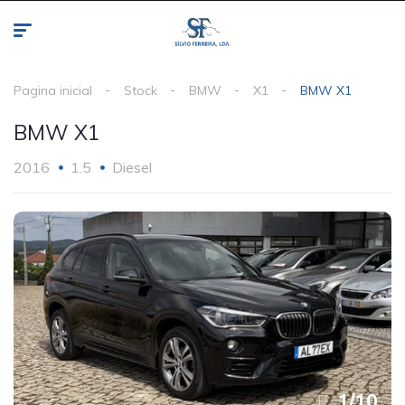
Pagina inicial
Stock
BMW
X1
BMW X1
BMW X1
2016
1.5
Diesel
1
/
10