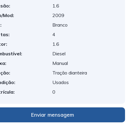
são:
1.6
o/Mod:
2009
:
Branco
tas:
4
or:
1.6
bustível:
Diesel
xa:
Manual
ção:
Tração dianteira
dição:
Usados
rícula:
0
Enviar mensagem