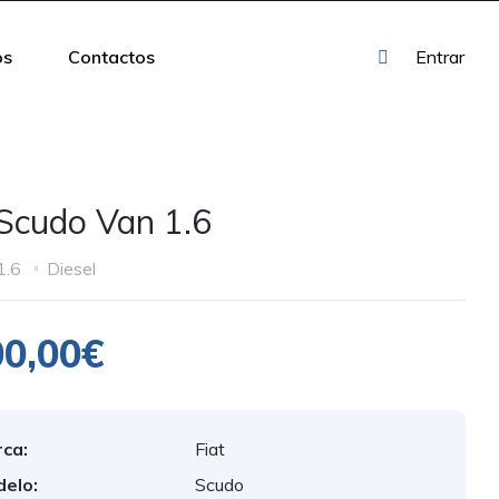
os
Contactos
Entrar
 Scudo Van 1.6
1.6
Diesel
00,00€
ca:
Fiat
elo:
Scudo