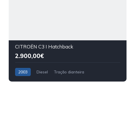
CITROËN C3 I Hatchback
2.900,00€
2003
Diesel
Tração dianteira