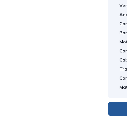
Ver
An
Cor
Por
Mot
Com
Cai
Tra
Con
Mat