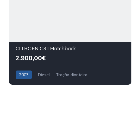
CITROËN C3 I Hatchback
2.900,00€
2003
Diesel
Tração dianteira