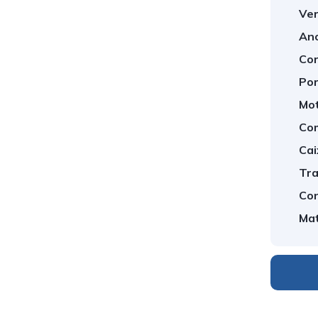
Ver
An
Cor
Por
Mot
Com
Cai
Tra
Con
Mat