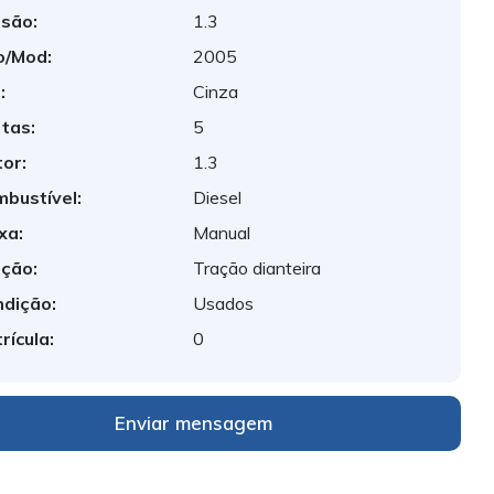
são:
1.3
o/Mod:
2005
:
Cinza
tas:
5
or:
1.3
bustível:
Diesel
xa:
Manual
ção:
Tração dianteira
dição:
Usados
rícula:
0
Enviar mensagem