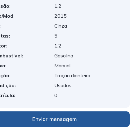
são:
1.2
o/Mod:
2015
:
Cinza
tas:
5
or:
1.2
bustível:
Gasolina
xa:
Manual
ção:
Tração dianteira
dição:
Usados
rícula:
0
Enviar mensagem