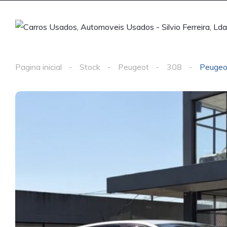
Pagina inicial
Stock
Peugeot
308
Peugeo