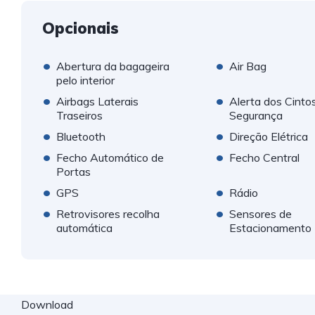
Opcionais
•
•
Abertura da bagageira
Air Bag
pelo interior
•
•
Airbags Laterais
Alerta dos Cinto
Traseiros
Segurança
•
•
Bluetooth
Direção Elétrica
•
•
Fecho Automático de
Fecho Central
Portas
•
•
GPS
Rádio
•
•
Retrovisores recolha
Sensores de
automática
Estacionamento
Download