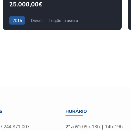
25.000,00€
2015
Diesel
Tração Traseira
S
HORÁRIO
 / 244 871 007
2ª a 6ª:
09h-13h | 14h-19h