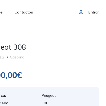
os
Contactos
Entrar
eot 308
1.2
Gasolina
00,00€
ca:
Peugeot
elo:
308