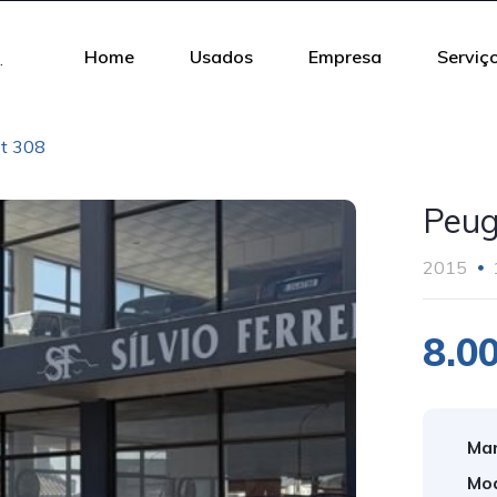
Home
Usados
Empresa
Serviç
t 308
Peug
2015
8.0
Mar
Mod