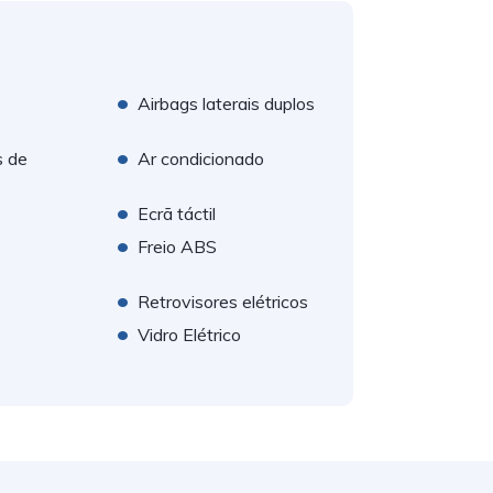
•
Airbags laterais duplos
•
s de
Ar condicionado
•
Ecrã táctil
•
Freio ABS
•
Retrovisores elétricos
•
Vidro Elétrico