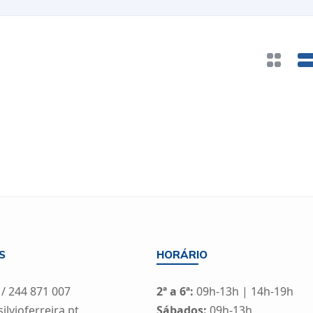
S
HORÁRIO
 / 244 871 007
2ª a 6ª:
09h-13h | 14h-19h
lvioferreira.pt
Sábados:
09h-13h