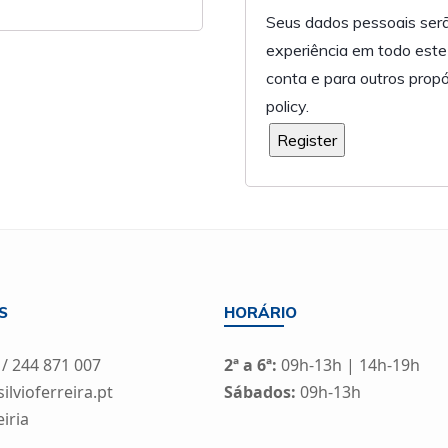
Seus dados pessoais serã
experiência em todo este 
conta e para outros prop
policy
.
Register
S
HORÁRIO
 / 244 871 007
2ª a 6ª:
09h-13h | 14h-19h
lvioferreira.pt
Sábados:
09h-13h
eiria