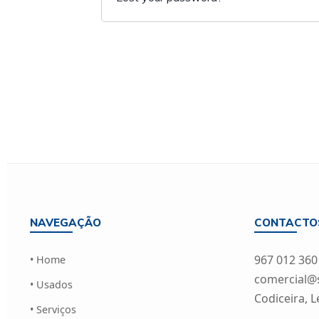
NAVEGAÇÃO
CONTACTO
967 012 360
• Home
comercial@si
• Usados
Codiceira, L
• Serviços