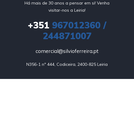
Há mais de 30 anos a pensar em si! Venha
visitar-nos a Leiria!
+351
967012360 /
244871007
comercial@silvioferreira.pt
N356-1 nº 444, Codiceira, 2400-825 Leiria
Home
Usados
Empresa
Serviços