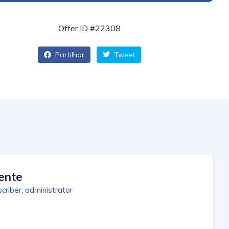
Offer ID #22308
Partilhar
Tweet
iente
criber, administrator