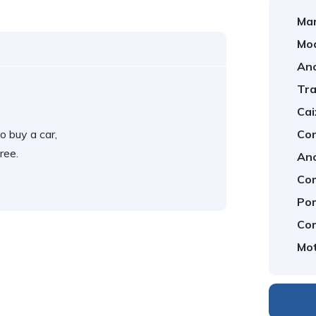
Mar
Mod
An
Tra
Cai
o buy a car,
Con
ree.
An
Com
Por
Cor
Mot