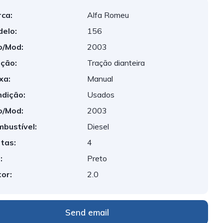
ca:
Alfa Romeu
elo:
156
o/Mod:
2003
ção:
Tração dianteira
xa:
Manual
dição:
Usados
o/Mod:
2003
bustível:
Diesel
tas:
4
:
Preto
or:
2.0
Send email