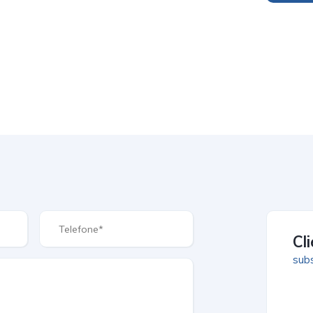
Cl
subs